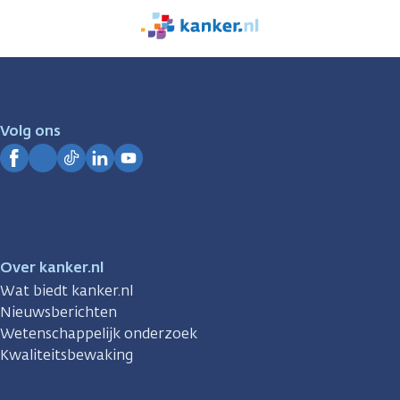
We
zijn
er
voor
je.
Volg ons
Kanker.nl
Facebook
Instagram
TikTok
LinkedIn
YouTube
Over kanker.nl
Wat biedt kanker.nl
Nieuwsberichten
Wetenschappelijk onderzoek
Kwaliteitsbewaking