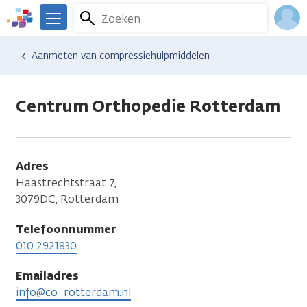
Overslaan
Zoeken
Menu
en
We
naar
zijn
Inlo
Hulp en ondersteuning
Vind hulp bij kanker
Aanmeten van compressiehulpmiddelen
de
er
Acco
inhoud
voor
gaan
je.
Centrum Orthopedie Rotterdam
Kanker.nl
Adres
Haastrechtstraat 7,
3079DC, Rotterdam
Telefoonnummer
010 2921830
Emailadres
info@co-rotterdam.nl