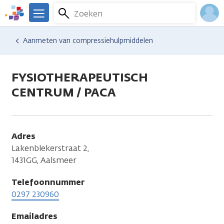
Overslaan
Zoeken
Menu
en
We
naar
zijn
Inlo
Hulp en ondersteuning
Vind hulp bij kanker
Aanmeten van compressiehulpmiddelen
de
er
Acco
inhoud
voor
gaan
je.
FYSIOTHERAPEUTISCH
Kanker.nl
CENTRUM / PACA
Adres
Lakenblekerstraat 2,
1431GG, Aalsmeer
Telefoonnummer
0297 230960
Emailadres