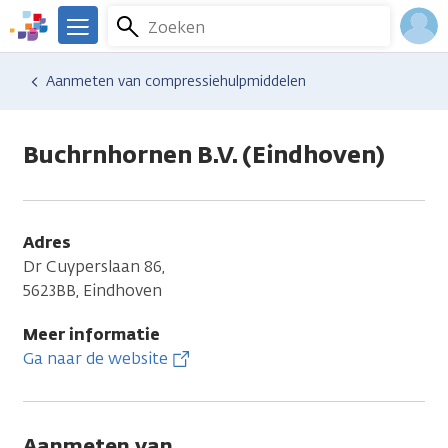
Overslaan
Zoeken
Menu
en
We
naar
zijn
Inlo
Hulp en ondersteuning
Vind hulp bij kanker
Aanmeten van compressiehulpmiddelen
de
er
Acco
inhoud
voor
gaan
je.
Buchrnhornen B.V. (Eindhoven)
Kanker.nl
Adres
Dr Cuyperslaan 86,
5623BB, Eindhoven
Meer informatie
Ga naar de website
Aanmeten van