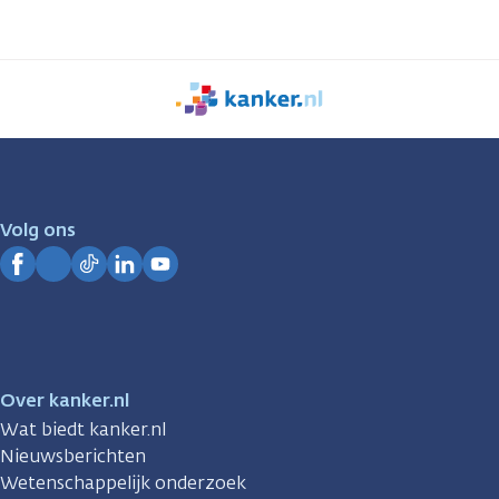
We
zijn
er
voor
je.
Volg ons
Kanker.nl
Facebook
Instagram
TikTok
LinkedIn
YouTube
Over kanker.nl
Wat biedt kanker.nl
Nieuwsberichten
Wetenschappelijk onderzoek