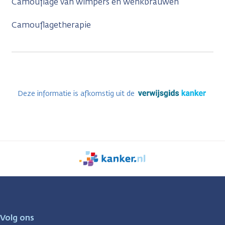
Camouflage van wimpers en wenkbrauwen
Camouflagetherapie
Deze informatie is afkomstig uit de
We
zijn
er
voor
je.
Volg ons
Kanker.nl