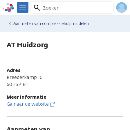
Overslaan
Zoeken
Menu
en
We
naar
zijn
Inlo
Hulp en ondersteuning
Vind hulp bij kanker
Aanmeten van compressiehulpmiddelen
de
er
Acco
inhoud
voor
gaan
je.
AT Huidzorg
Kanker.nl
Adres
Breederkamp 10,
6011SP, Ell
Meer informatie
Ga naar de website
Aanmeten van