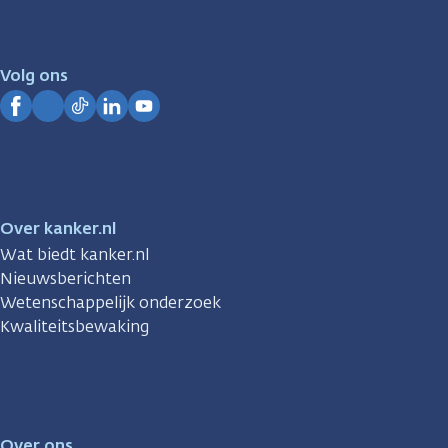
er
voor
je.
Volg ons
Kanker.nl
Facebook
Instagram
TikTok
LinkedIn
YouTube
Over kanker.nl
Wat biedt kanker.nl
Nieuwsberichten
Wetenschappelijk onderzoek
Kwaliteitsbewaking
Over ons