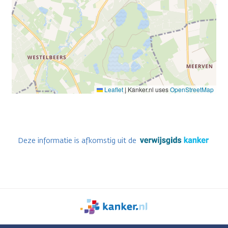
Leaflet
|
Kanker.nl uses
OpenStreetMap
Deze informatie is afkomstig uit de
We
zijn