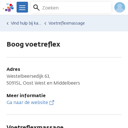
Overslaan
Zoeken
Menu
en
We
naar
zijn
Inlo
Hulp en ondersteuning
Vind hulp bij kanker
Voetreflexmassage
de
er
Acco
inhoud
voor
gaan
je.
Boog voetreflex
Kanker.nl
Adres
Westelbeersedijk 63,
5091SL, Oost West en Middelbeers
Meer informatie
Ga naar de website
Voetreflexmassage