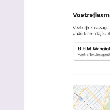
Voetreflexm
Voetreflexmassage 
onderbenen bij kank
H.H.M. Wennin
Voetreflextherapeu