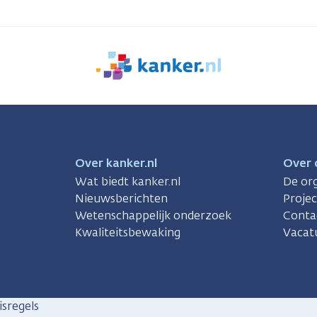
We
zijn
er
voor
je.
Kanker.nl
Over kanker.nl
Over 
Wat biedt kanker.nl
De org
Nieuwsberichten
Proje
Wetenschappelijk onderzoek
Conta
Kwaliteitsbewaking
Vacat
sregels