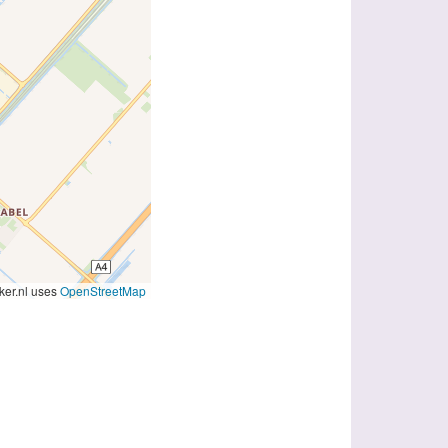
er.nl uses
OpenStreetMap