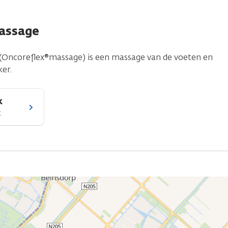
assage
(Oncoreflex®massage) is een massage van de voeten en
er.
k
t