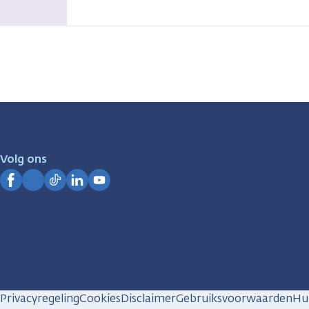
Volg ons
Facebook
Instagram
TikTok
LinkedIn
YouTube
Privacyregeling
Cookies
Disclaimer
Gebruiksvoorwaarden
Hui