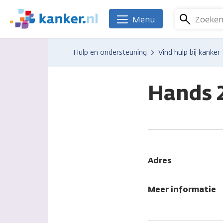
Overslaan
en
Zoeke
Menu
We
naar
zijn
de
er
Hulp en ondersteuning
Vind hulp bij kanker
inhoud
voor
gaan
je.
Kanker.nl
Hands 
Adres
Meer informatie