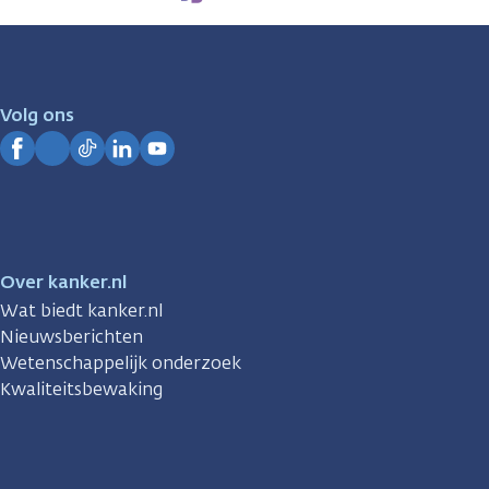
zijn
er
voor
je.
Volg ons
Kanker.nl
Facebook
Instagram
TikTok
LinkedIn
YouTube
Over kanker.nl
Wat biedt kanker.nl
Nieuwsberichten
Wetenschappelijk onderzoek
Kwaliteitsbewaking