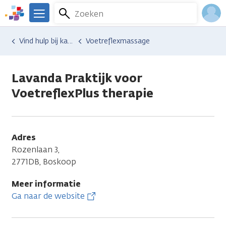
Overslaan
Zoeken
Menu
en
We
naar
zijn
Inlo
Hulp en ondersteuning
Vind hulp bij kanker
Voetreflexmassage
de
er
Acco
inhoud
voor
gaan
je.
Lavanda Praktijk voor
Kanker.nl
VoetreflexPlus therapie
Adres
Rozenlaan 3,
2771DB, Boskoop
Meer informatie
Ga naar de website