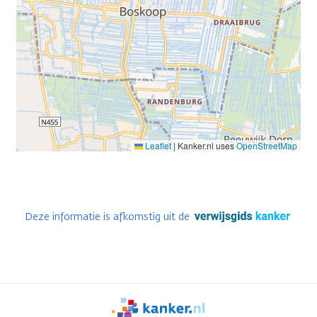
Leaflet
|
Kanker.nl uses
OpenStreetMap
Deze informatie is afkomstig uit de
We