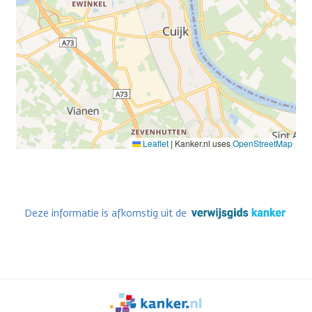
Leaflet
|
Kanker.nl uses
OpenStreetMap
Deze informatie is afkomstig uit de
We