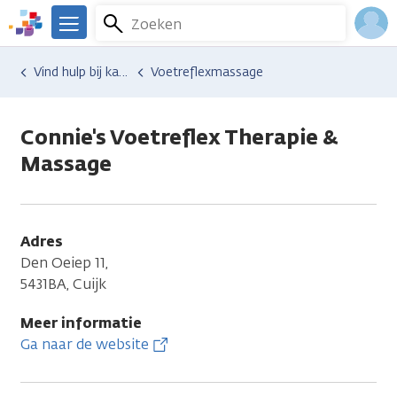
Overslaan
Zoeken
Menu
en
We
naar
zijn
Inlo
Hulp en ondersteuning
Vind hulp bij kanker
Voetreflexmassage
de
er
Acco
inhoud
voor
gaan
je.
Connie's Voetreflex Therapie &
Kanker.nl
Massage
Adres
Den Oeiep 11,
5431BA, Cuijk
Meer informatie
Ga naar de website