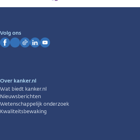
zijn
er
voor
je.
Volg ons
Kanker.nl
Facebook
Instagram
TikTok
LinkedIn
YouTube
Over kanker.nl
Wat biedt kanker.nl
Nieuwsberichten
Wetenschappelijk onderzoek
Kwaliteitsbewaking