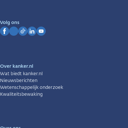
er
voor
je.
Volg ons
Kanker.nl
Facebook
Instagram
TikTok
LinkedIn
YouTube
Over kanker.nl
Wat biedt kanker.nl
Nieuwsberichten
Wetenschappelijk onderzoek
Kwaliteitsbewaking