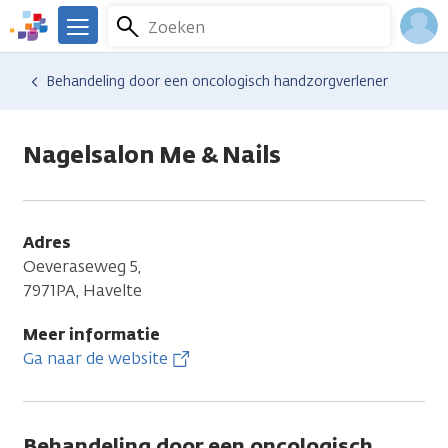
Overslaan
Zoeken
Menu
en
We
naar
zijn
Inlo
Hulp en ondersteuning
Vind hulp bij kanker
Behandeling door een oncologisch handzorgverlener
de
er
Acco
inhoud
voor
gaan
je.
Nagelsalon Me & Nails
Kanker.nl
Adres
Oeveraseweg 5,
7971PA, Havelte
Meer informatie
Ga naar de website
Behandeling door een oncologisch