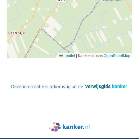
Leaflet
|
Kanker.nl uses
OpenStreetMap
Deze informatie is afkomstig uit de
We
zijn