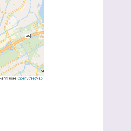
er.nl uses
OpenStreetMap