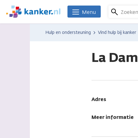
Overslaan
en
Zoeke
Menu
We
naar
zijn
de
er
Hulp en ondersteuning
Vind hulp bij kanker
inhoud
voor
gaan
je.
Kanker.nl
La Dam
Adres
Meer informatie