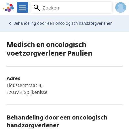
Overslaan
Zoeken
Menu
en
We
naar
zijn
Inlo
Hulp en ondersteuning
Vind hulp bij kanker
Behandeling door een oncologisch handzorgverlener
de
er
Acco
inhoud
voor
gaan
je.
Medisch en oncologisch
Kanker.nl
voetzorgverlener Paulien
Adres
Ligusterstraat 4,
3203VE, Spijkenisse
Behandeling door een oncologisch
handzorgverlener