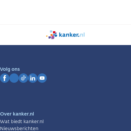
We
zijn
er
voor
je.
Volg ons
Kanker.nl
Facebook
Instagram
TikTok
LinkedIn
YouTube
Over kanker.nl
Wat biedt kanker.nl
Nieuwsberichten