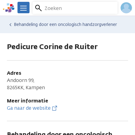
Overslaan
Zoeken
Menu
en
We
naar
zijn
Inlo
Hulp en ondersteuning
Vind hulp bij kanker
Behandeling door een oncologisch handzorgverlener
de
er
Acco
inhoud
voor
gaan
je.
Pedicure Corine de Ruiter
Kanker.nl
Adres
Andoorn 99,
8265KK, Kampen
Meer informatie
Ga naar de website
Behandeling door een oncologisch