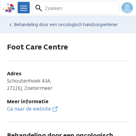
Overslaan
Zoeken
Menu
en
We
naar
zijn
Inlo
Hulp en ondersteuning
Vind hulp bij kanker
Behandeling door een oncologisch handzorgverlener
de
er
Acco
inhoud
voor
gaan
je.
Foot Care Centre
Kanker.nl
Adres
Schoutenhoek 43A,
2722EJ, Zoetermeer
Meer informatie
Ga naar de website
Behandeling door een oncologisch