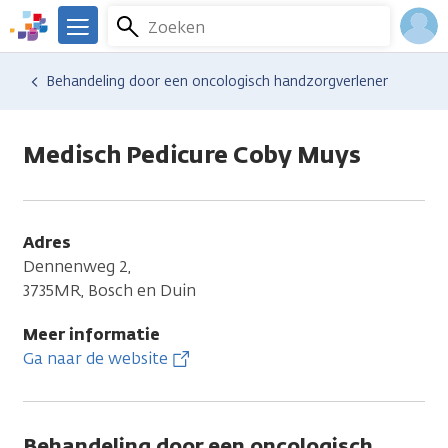
Overslaan
Zoeken
Menu
en
We
naar
zijn
Inlo
Hulp en ondersteuning
Vind hulp bij kanker
Behandeling door een oncologisch handzorgverlener
de
er
Acco
inhoud
voor
gaan
je.
Medisch Pedicure Coby Muys
Kanker.nl
Adres
Dennenweg 2,
3735MR, Bosch en Duin
Meer informatie
Ga naar de website
Behandeling door een oncologisch