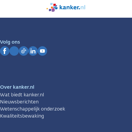
We
zijn
er
voor
je.
Volg ons
Kanker.nl
Facebook
Instagram
TikTok
LinkedIn
YouTube
Over kanker.nl
Wat biedt kanker.nl
Nieuwsberichten
Wetenschappelijk onderzoek
Kwaliteitsbewaking