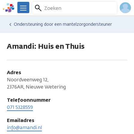
Overslaan
Zoeken
Menu
en
We
naar
zijn
Inlo
Hulp en ondersteuning
Vind hulp bij kanker
Ondersteuning door een mantelzorgondersteuner
de
er
Acco
inhoud
voor
gaan
je.
Amandi: Huis en Thuis
Kanker.nl
Adres
Noordveenweg 12,
2376AR, Nieuwe Wetering
Telefoonnummer
071 5328559
Emailadres
info@amandi.nl