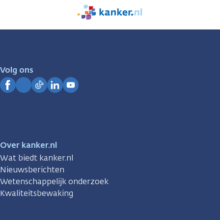
We
zijn
er
voor
je.
Volg ons
Kanker.nl
Facebook
Instagram
TikTok
LinkedIn
YouTube
Over kanker.nl
Wat biedt kanker.nl
Nieuwsberichten
Wetenschappelijk onderzoek
Kwaliteitsbewaking