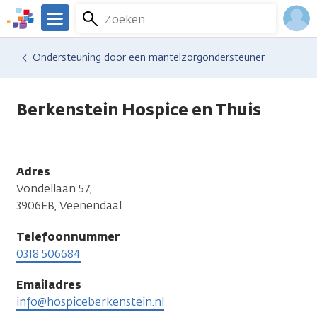
Overslaan
Zoeken
Menu
en
We
naar
zijn
Inlo
Hulp en ondersteuning
Vind hulp bij kanker
Ondersteuning door een mantelzorgondersteuner
de
er
Acco
inhoud
voor
gaan
je.
Berkenstein Hospice en Thuis
Kanker.nl
Adres
Vondellaan 57,
3906EB, Veenendaal
Telefoonnummer
0318 506684
Emailadres
info@hospiceberkenstein.nl