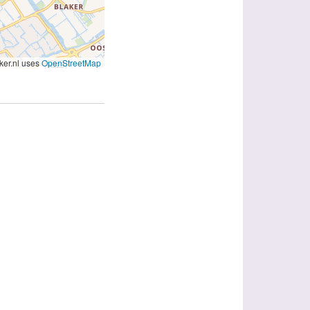
er.nl uses
OpenStreetMap