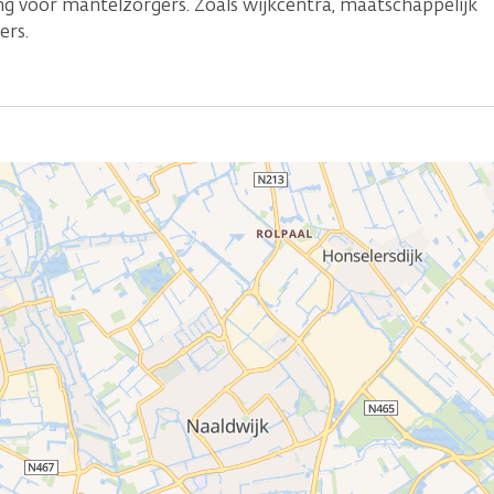
g voor mantelzorgers. Zoals wijkcentra, maatschappelijk
ers.