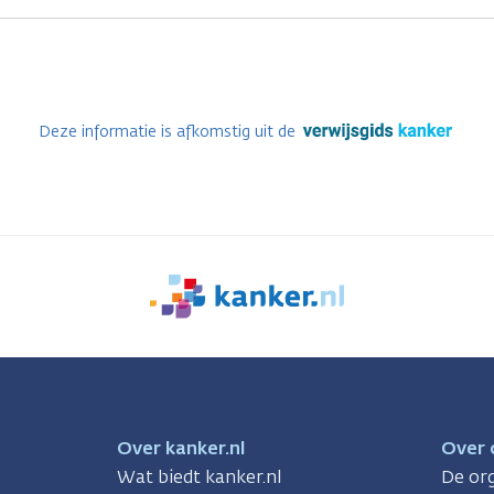
Deze informatie is afkomstig uit de
We
zijn
er
voor
je.
Kanker.nl
Over kanker.nl
Over 
Wat biedt kanker.nl
De org