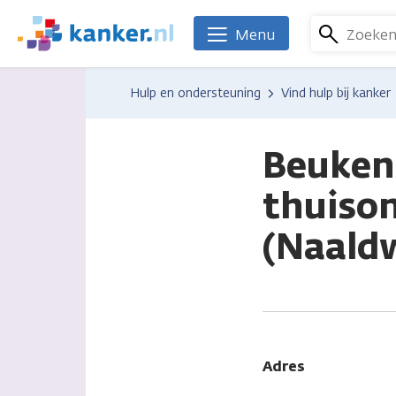
Overslaan
en
Zoeke
Menu
We
naar
zijn
de
er
Hulp en ondersteuning
Vind hulp bij kanker
inhoud
voor
gaan
je.
Kanker.nl
Beukenr
thuiso
(Naaldw
Adres