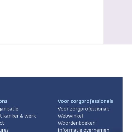
ons
Voor zorgprofessionals
anisatie
Voor zorgprofessionals
ct kanker & werk
Webwinkel
ct
Woordenboeken
ures
Informatie overnemen