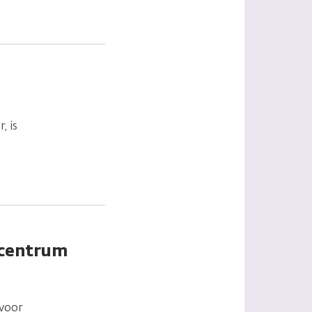
, is
O centrum
 voor