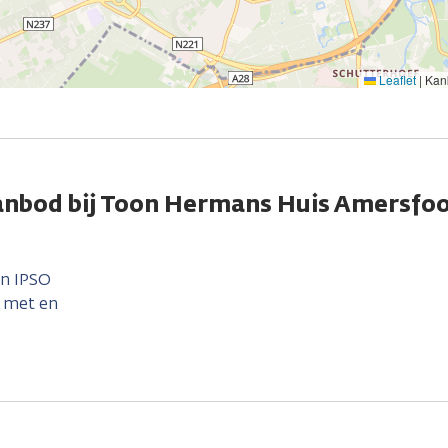
Leaflet
|
Kank
anbod bij Toon Hermans Huis Amersfo
en IPSO
 met en