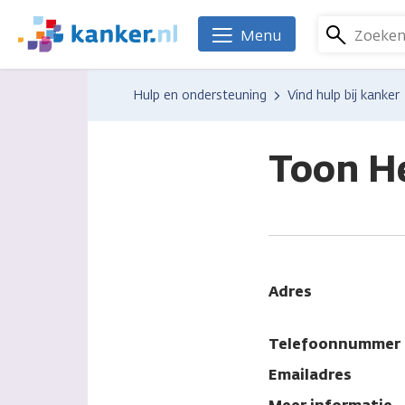
Overslaan
en
Zoeke
Menu
We
naar
zijn
de
er
Hulp en ondersteuning
Vind hulp bij kanker
inhoud
voor
gaan
je.
Kanker.nl
Toon H
Adres
Telefoonnummer
Emailadres