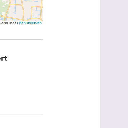
er.nl uses
OpenStreetMap
ort