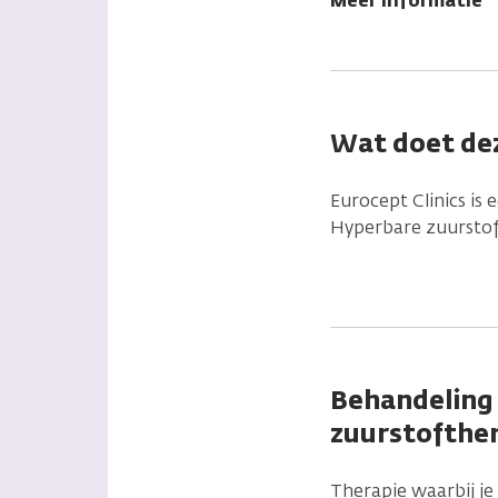
Meer informatie
Wat doet dez
Eurocept Clinics is 
Hyperbare zuurstoft
Behandeling 
zuurstofthe
Therapie waarbij j