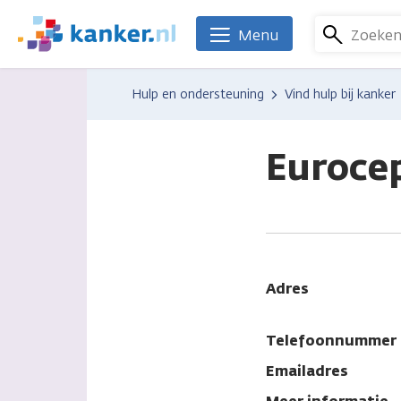
Overslaan
en
Zoeke
Menu
We
naar
zijn
de
er
Hulp en ondersteuning
Vind hulp bij kanker
inhoud
voor
gaan
je.
Kanker.nl
Eurocep
Adres
Telefoonnummer
Emailadres