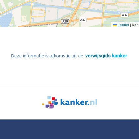
Leaflet
|
Kank
Deze informatie is afkomstig uit de
We
zijn
er
voor
je.