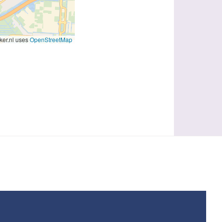
er.nl uses
OpenStreetMap