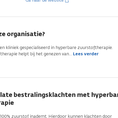
Ga naar de website
e organisatie?
een kliniek gespecialiseerd in hyperbare zuurstoftherapie.
herapie helpt bij het genezen van
…
Lees verder
late bestralingsklachten met hyperba
rapie
e 100% zuurstof inademt. Hierdoor kunnen klachten door