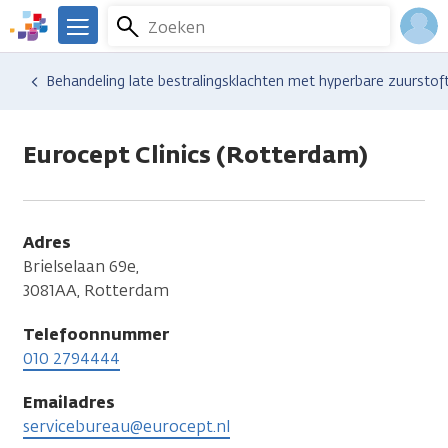
Overslaan
Zoeken
Menu
en
We
naar
zijn
Inlo
Hulp en ondersteuning
Vind hulp bij kanker
Behandeling late bestralingsklachten met hyperbare zuurstof
de
er
Acco
inhoud
voor
gaan
je.
Eurocept Clinics (Rotterdam)
Kanker.nl
Adres
Brielselaan 69e,
3081AA, Rotterdam
Telefoonnummer
010 2794444
Emailadres
servicebureau@eurocept.nl