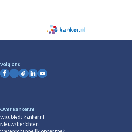
We
zijn
er
voor
je.
Volg ons
Kanker.nl
Facebook
Instagram
TikTok
LinkedIn
YouTube
Over kanker.nl
Wat biedt kanker.nl
Nieuwsberichten
Wetenschappelijk onderzoek