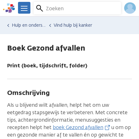
Overslaan
Zoeken
Menu
en
We
naar
zijn
Inlo
Hulp en ondersteuning
Vind hulp bij kanker
de
er
Acco
inhoud
voor
gaan
je.
Boek Gezond afvallen
Kanker.nl
Print (boek, tijdschrift, folder)
Omschrijving
Als u blijvend wilt afvallen, helpt het om uw
eetgedrag stapsgewijs te verbeteren. Met concrete
tips, achtergrondinformatie, menusuggesties en
recepten helpt het
boek Gezond afvallen
u om op
een gezonde manier af te vallen én op gewicht te