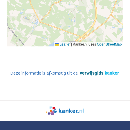
Leaflet
|
Kanker.nl uses
OpenStreetMap
Deze informatie is afkomstig uit de
We
zijn
er