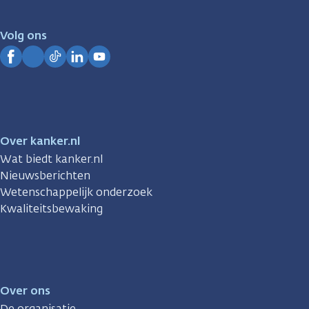
voor
je.
Volg ons
Kanker.nl
Facebook
Instagram
TikTok
LinkedIn
YouTube
Over kanker.nl
Wat biedt kanker.nl
Nieuwsberichten
Wetenschappelijk onderzoek
Kwaliteitsbewaking
Over ons
De organisatie