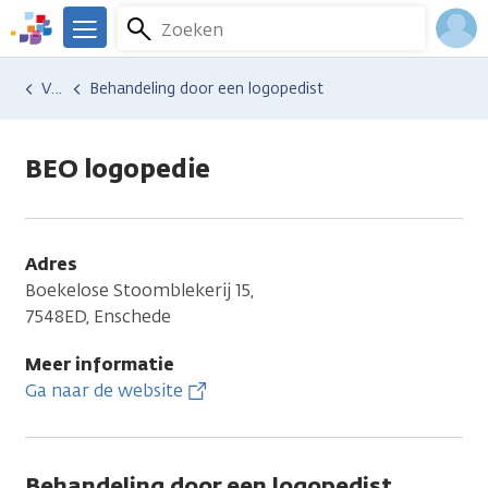
Overslaan
Zoeken
Menu
en
We
naar
zijn
Inlo
Hulp en ondersteuning
Vind hulp bij kanker
Behandeling door een logopedist
de
er
Acco
inhoud
voor
gaan
je.
BEO logopedie
Kanker.nl
Adres
Boekelose Stoomblekerij 15,
7548ED, Enschede
Meer informatie
Ga naar de website
Behandeling door een logopedist