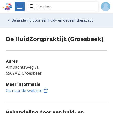
Overslaan
Zoeken
Menu
en
We
naar
zijn
Inlo
Hulp en ondersteuning
Vind hulp bij kanker
Behandeling door een huid- en oedeemtherapeut
de
er
Acco
inhoud
voor
gaan
je.
De HuidZorgpraktijk (Groesbeek)
Kanker.nl
Adres
Ambachtsweg 3a,
6562AZ, Groesbeek
Meer informatie
Ga naar de website
Behandeling door een huid- en