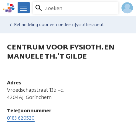
Overslaan
Zoeken
Menu
en
We
naar
zijn
Inlo
Hulp en ondersteuning
Vind hulp bij kanker
Behandeling door een oedeemfysiotherapeut
de
er
Acco
inhoud
voor
gaan
je.
CENTRUM VOOR FYSIOTH. EN
Kanker.nl
MANUELE TH. 'T GILDE
Adres
Vroedschapstraat 13b -c,
4204AJ, Gorinchem
Telefoonnummer
0183 620520