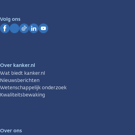
er
voor
je.
Volg ons
Kanker.nl
Facebook
Instagram
TikTok
LinkedIn
YouTube
Over kanker.nl
Wat biedt kanker.nl
Nieuwsberichten
Wetenschappelijk onderzoek
Kwaliteitsbewaking
Over ons