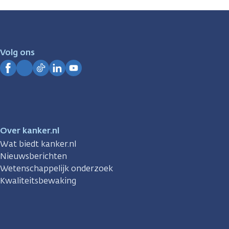
zijn
er
voor
je.
Volg ons
Kanker.nl
Facebook
Instagram
TikTok
LinkedIn
YouTube
Over kanker.nl
Wat biedt kanker.nl
Nieuwsberichten
Wetenschappelijk onderzoek
Kwaliteitsbewaking