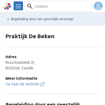
Overslaan
Zoeken
Menu
en
We
naar
zijn
Inlo
Hulp en ondersteuning
Vind hulp bij kanker
Begeleiding door een geestelijk verzorger
de
er
Acco
inhoud
voor
gaan
je.
Praktijk De Beken
Kanker.nl
Adres
Ruurlosebeek 31,
8033DW, Zwolle
Meer informatie
Ga naar de website
Begeleiding door een geestelijk