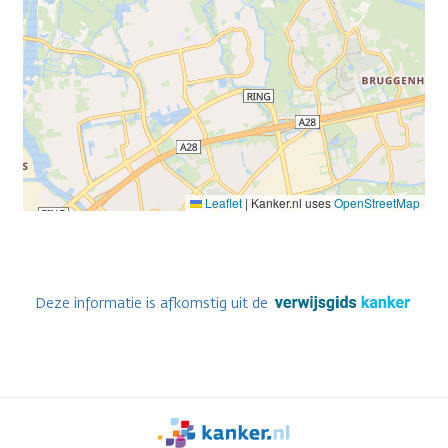
Leaflet
|
Kanker.nl uses
OpenStreetMap
Deze informatie is afkomstig uit de
We