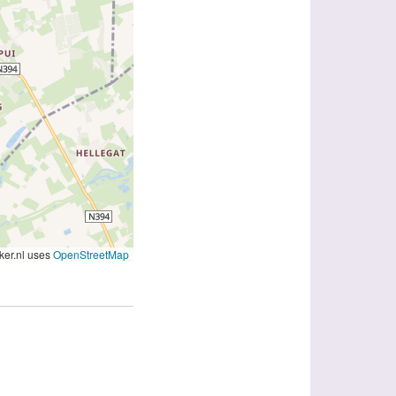
er.nl uses
OpenStreetMap