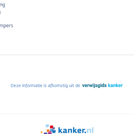
ing
g
mpers
Deze informatie is afkomstig uit de
We