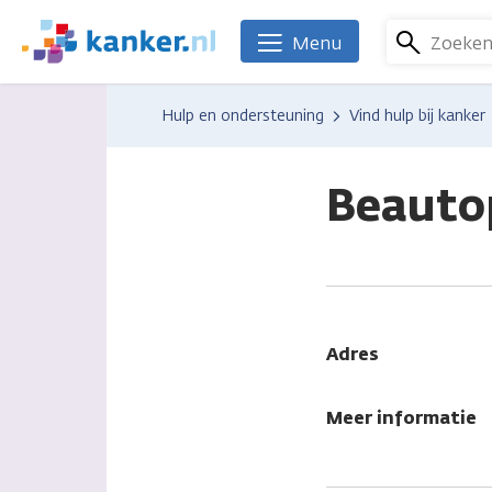
Overslaan
en
Zoeke
Menu
We
naar
zijn
de
er
Hulp en ondersteuning
Vind hulp bij kanker
inhoud
voor
gaan
je.
Kanker.nl
Beauto
Adres
Meer informatie