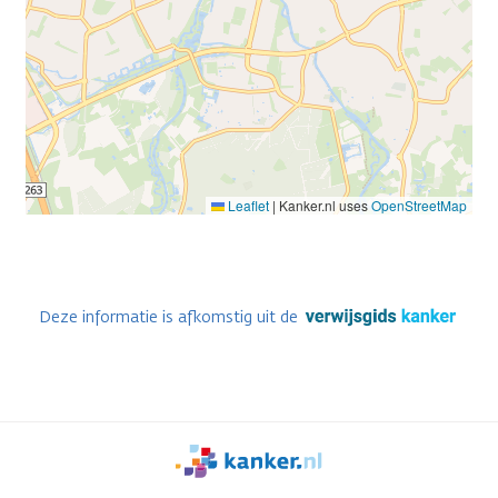
Leaflet
|
Kanker.nl uses
OpenStreetMap
Deze informatie is afkomstig uit de
We