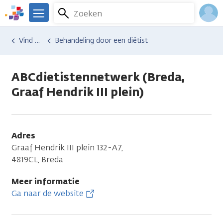
Overslaan
Zoeken
Menu
en
We
naar
zijn
Inlo
Hulp en ondersteuning
Vind hulp bij kanker
Behandeling door een diëtist
de
er
Acco
inhoud
voor
gaan
je.
ABCdietistennetwerk (Breda,
Kanker.nl
Graaf Hendrik III plein)
Adres
Graaf Hendrik III plein 132-A7,
4819CL, Breda
Meer informatie
Ga naar de website