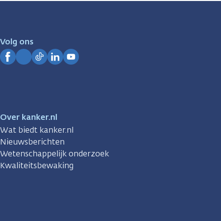
zijn
er
voor
je.
Volg ons
Kanker.nl
Facebook
Instagram
TikTok
LinkedIn
YouTube
Over kanker.nl
Wat biedt kanker.nl
Nieuwsberichten
Wetenschappelijk onderzoek
Kwaliteitsbewaking