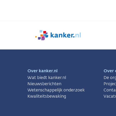
We
zijn
er
voor
je.
Kanker.nl
Over kanker.nl
Over 
Wat biedt kanker.nl
De org
Nieuwsberichten
Proje
Wetenschappelijk onderzoek
Conta
Kwaliteitsbewaking
Vacat