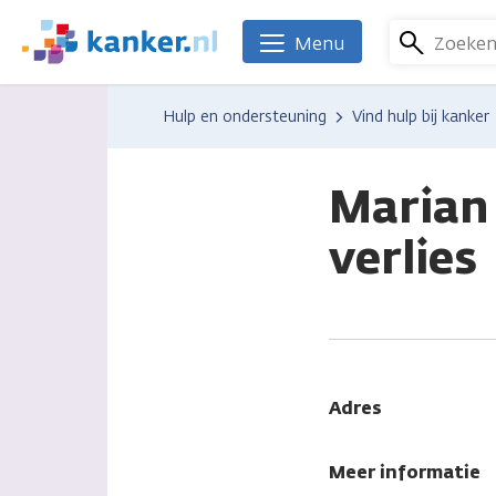
Overslaan
en
Zoeke
Menu
We
naar
zijn
de
er
Hulp en ondersteuning
Vind hulp bij kanker
inhoud
voor
gaan
je.
Kanker.nl
Marian 
verlies
Adres
Meer informatie