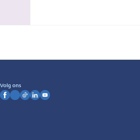
Volg ons
Facebook
Instagram
TikTok
LinkedIn
YouTube