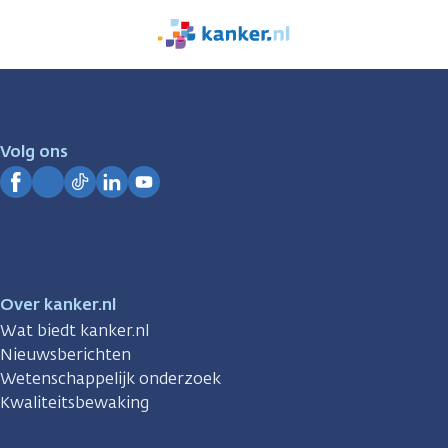
We
zijn
er
voor
je.
Volg ons
Kanker.nl
Facebook
Instagram
TikTok
LinkedIn
YouTube
Over kanker.nl
Wat biedt kanker.nl
Nieuwsberichten
Wetenschappelijk onderzoek
Kwaliteitsbewaking