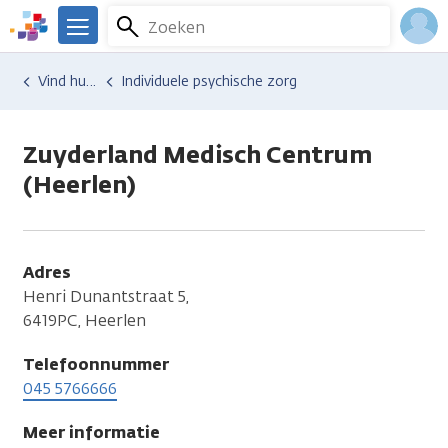
Overslaan
Zoeken
Menu
en
We
naar
zijn
Inlo
Hulp en ondersteuning
Vind hulp bij kanker
Individuele psychische zorg
de
er
Acco
inhoud
voor
gaan
je.
Zuyderland Medisch Centrum
Kanker.nl
(Heerlen)
Adres
Henri Dunantstraat 5,
6419PC, Heerlen
Telefoonnummer
045 5766666
Meer informatie