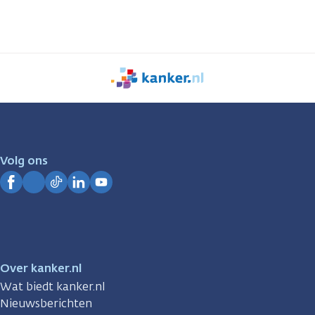
We
zijn
er
voor
je.
Volg ons
Kanker.nl
Facebook
Instagram
TikTok
LinkedIn
YouTube
Over kanker.nl
Wat biedt kanker.nl
Nieuwsberichten