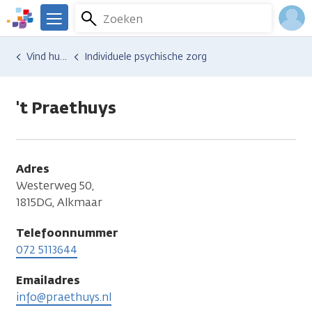
Overslaan
Zoeken
Menu
en
We
naar
zijn
Inlo
Hulp en ondersteuning
Vind hulp bij kanker
Individuele psychische zorg
de
er
Acco
inhoud
voor
gaan
je.
't Praethuys
Kanker.nl
Adres
Westerweg 50,
1815DG, Alkmaar
Telefoonnummer
072 5113644
Emailadres
info@praethuys.nl