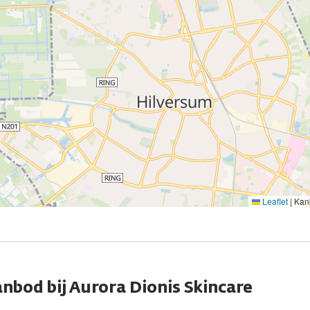
Leaflet
|
Kank
nbod bij Aurora Dionis Skincare