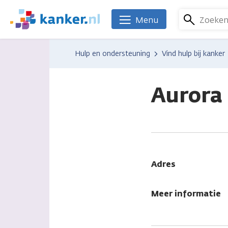
Overslaan
en
Zoeke
Menu
We
naar
zijn
de
er
Hulp en ondersteuning
Vind hulp bij kanker
inhoud
voor
gaan
je.
Kanker.nl
Aurora 
Adres
Meer informatie