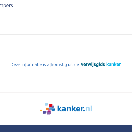
mpers
Deze informatie is afkomstig uit de
We
zijn
er