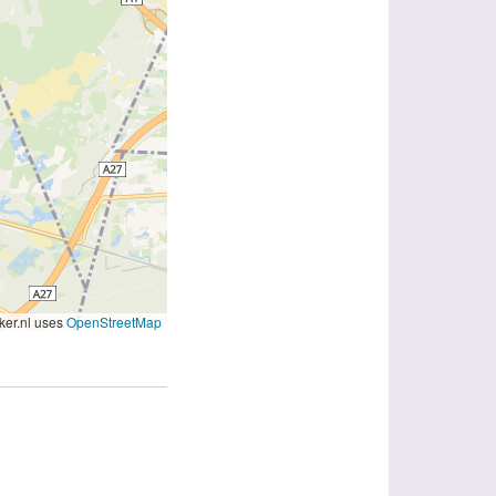
er.nl uses
OpenStreetMap