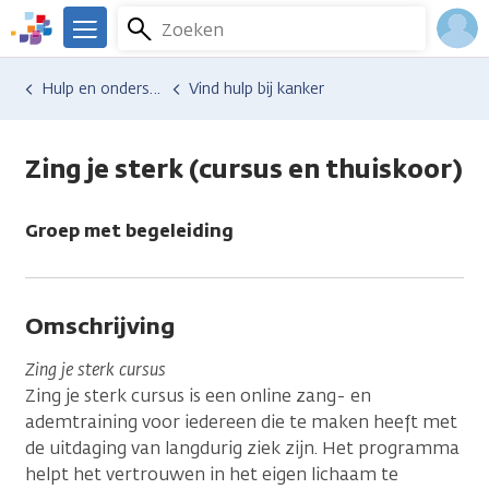
Overslaan
Zoeken
Menu
en
We
naar
zijn
Inlo
Hulp en ondersteuning
Vind hulp bij kanker
de
er
Acco
inhoud
voor
gaan
je.
Zing je sterk (cursus en thuiskoor)
Kanker.nl
Groep met begeleiding
Omschrijving
Zing je sterk cursus
Zing je sterk cursus is een online zang- en
ademtraining voor iedereen die te maken heeft met
de uitdaging van langdurig ziek zijn. Het programma
helpt het vertrouwen in het eigen lichaam te