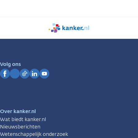
We
zijn
er
voor
je.
Volg ons
Kanker.nl
Facebook
Instagram
TikTok
LinkedIn
YouTube
Over kanker.nl
Wat biedt kanker.nl
Nieuwsberichten
Wetenschappelijk onderzoek