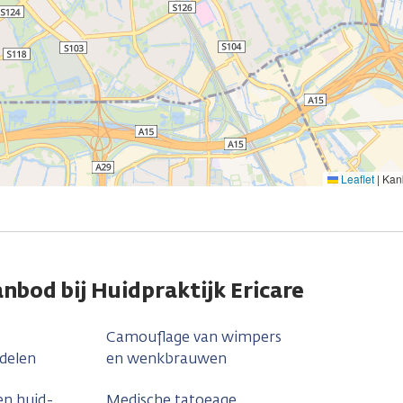
Leaflet
|
Kank
nbod bij Huidpraktijk Ericare
Camouflage van wimpers
delen
en wenkbrauwen
en huid-
Medische tatoeage