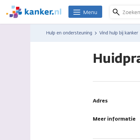
Overslaan
en
Zoeke
Menu
We
naar
zijn
de
er
Hulp en ondersteuning
Vind hulp bij kanker
inhoud
voor
gaan
je.
Kanker.nl
Huidpra
Adres
Meer informatie