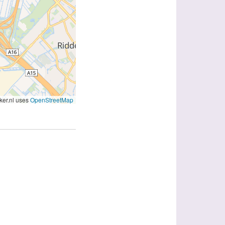
er.nl uses
OpenStreetMap