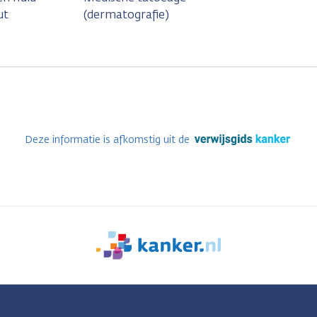
ut
(dermatografie)
Deze informatie is afkomstig uit de
We
zijn
er
voor