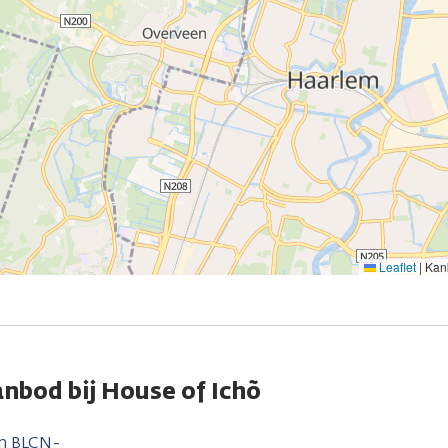
Leaflet
|
Kank
nbod bij House of Ichõ
en BLCN-