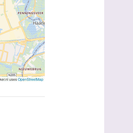
er.nl uses
OpenStreetMap