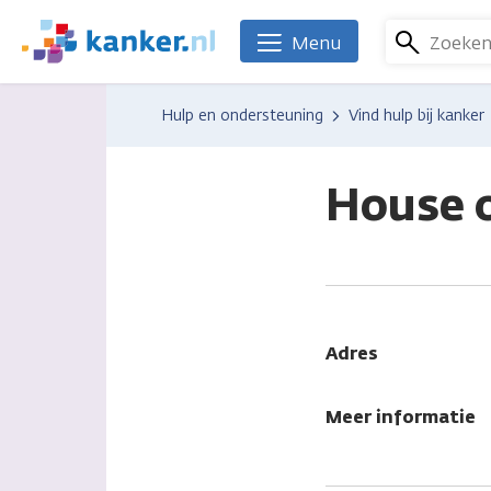
Overslaan
en
Zoeke
Menu
We
naar
zijn
de
er
Hulp en ondersteuning
Vind hulp bij kanker
inhoud
voor
gaan
je.
Kanker.nl
House o
Adres
Meer informatie