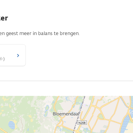
ker
en geest meer in balans te brengen.
l-)