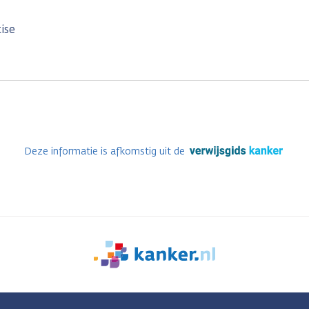
ise
Deze informatie is afkomstig uit de
We
zijn
er