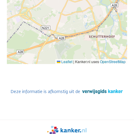
Leaflet
|
Kanker.nl uses
OpenStreetMap
Deze informatie is afkomstig uit de
We