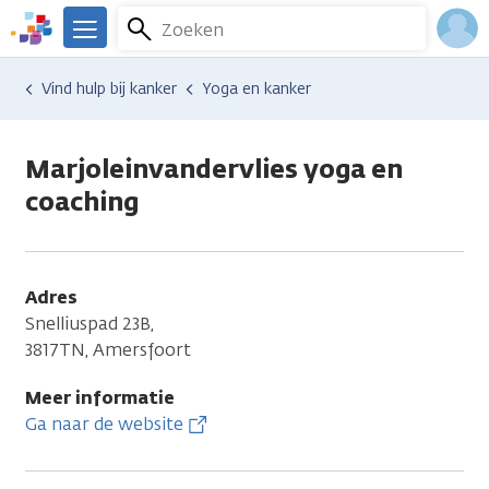
Overslaan
Zoeken
Menu
en
We
naar
zijn
Inlo
Hulp en ondersteuning
Vind hulp bij kanker
Yoga en kanker
de
er
Acco
inhoud
voor
gaan
je.
Marjoleinvandervlies yoga en
Kanker.nl
coaching
Adres
Snelliuspad 23B,
3817TN, Amersfoort
Meer informatie
Ga naar de website