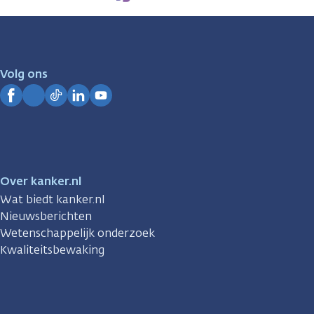
zijn
er
voor
je.
Volg ons
Kanker.nl
Facebook
Instagram
TikTok
LinkedIn
YouTube
Over kanker.nl
Wat biedt kanker.nl
Nieuwsberichten
Wetenschappelijk onderzoek
Kwaliteitsbewaking