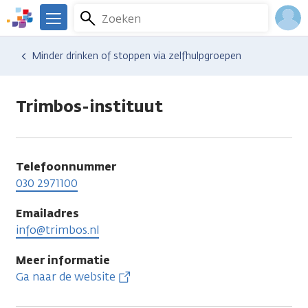
Overslaan
Zoeken
Menu
en
We
naar
zijn
Inlo
Hulp en ondersteuning
Vind hulp bij kanker
Minder drinken of stoppen via zelfhulpgroepen
de
er
Acco
inhoud
voor
gaan
je.
Trimbos-instituut
Kanker.nl
Telefoonnummer
030 2971100
Emailadres
info@trimbos.nl
Meer informatie
Ga naar de website