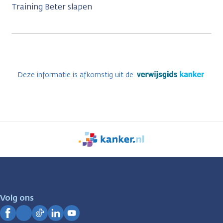
Training Beter slapen
Deze informatie is afkomstig uit de
We
zijn
er
voor
je.
Volg ons
Kanker.nl