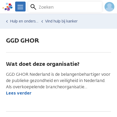
Overslaan
Zoeken
Menu
en
We
naar
zijn
Inlo
Hulp en ondersteuning
Vind hulp bij kanker
de
er
Acco
inhoud
voor
gaan
je.
GGD GHOR
Kanker.nl
Wat doet deze organisatie?
GGD GHOR Nederland is de belangenbehartiger voor
de publieke gezondheid en veiligheid in Nederland.
Als overkoepelende brancheorganisatie
…
Lees verder