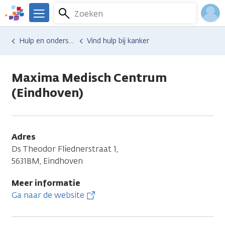
Overslaan
Zoeken
Menu
en
We
naar
zijn
Inlo
Hulp en ondersteuning
Vind hulp bij kanker
de
er
Acco
inhoud
voor
gaan
je.
Maxima Medisch Centrum
Kanker.nl
(Eindhoven)
Adres
Ds Theodor Fliednerstraat 1,
5631BM, Eindhoven
Meer informatie
Ga naar de website