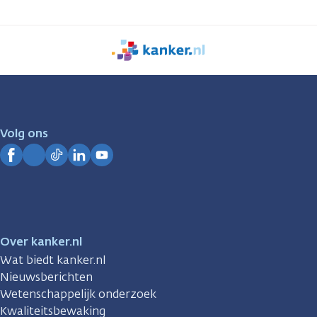
We
zijn
er
voor
je.
Volg ons
Kanker.nl
Facebook
Instagram
TikTok
LinkedIn
YouTube
Over kanker.nl
Wat biedt kanker.nl
Nieuwsberichten
Wetenschappelijk onderzoek
Kwaliteitsbewaking