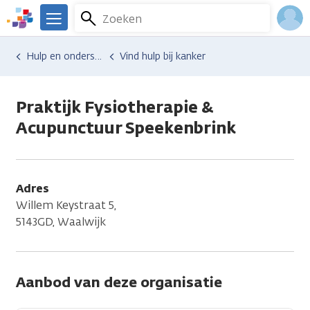
Overslaan
Zoeken
Menu
en
We
naar
zijn
Inlo
Hulp en ondersteuning
Vind hulp bij kanker
de
er
Acco
inhoud
voor
gaan
je.
Praktijk Fysiotherapie &
Kanker.nl
Acupunctuur Speekenbrink
Adres
Willem Keystraat 5,
5143GD, Waalwijk
Aanbod van deze organisatie