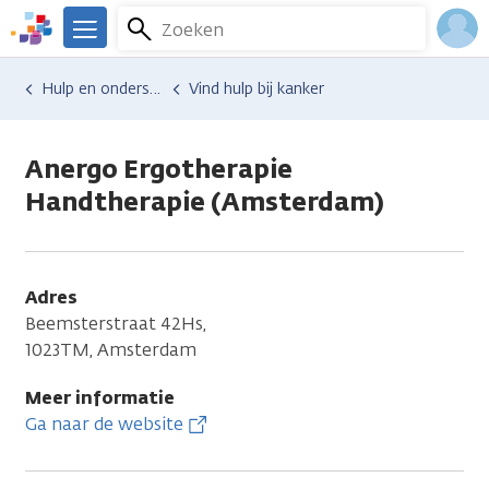
Overslaan
Zoeken
Menu
en
We
naar
zijn
Inlo
Hulp en ondersteuning
Vind hulp bij kanker
de
er
Acco
inhoud
voor
gaan
je.
Anergo Ergotherapie
Kanker.nl
Handtherapie (Amsterdam)
Adres
Beemsterstraat 42Hs,
1023TM, Amsterdam
Meer informatie
Ga naar de website