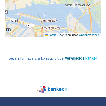
Leaflet
|
Kanker.nl uses
OpenStreetMap
Deze informatie is afkomstig uit de
We
zijn
er