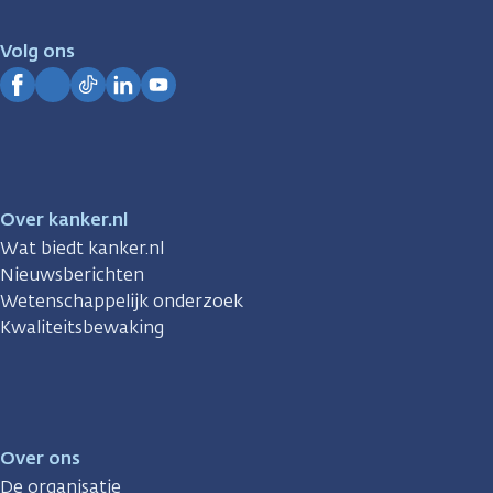
voor
je.
Volg ons
Kanker.nl
Facebook
Instagram
TikTok
LinkedIn
YouTube
Over kanker.nl
Wat biedt kanker.nl
Nieuwsberichten
Wetenschappelijk onderzoek
Kwaliteitsbewaking
Over ons
De organisatie