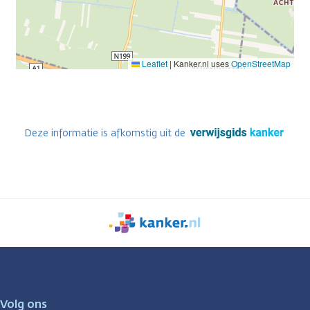
Leaflet
|
Kanker.nl uses
OpenStreetMap
Deze informatie is afkomstig uit de
We
zijn
er
voor
je.
Volg ons