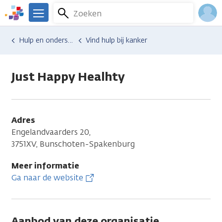
Overslaan
Zoeken
Menu
en
We
naar
zijn
Inlo
Hulp en ondersteuning
Vind hulp bij kanker
de
er
Acco
inhoud
voor
gaan
je.
Just Happy Healhty
Kanker.nl
Adres
Engelandvaarders 20,
3751XV, Bunschoten-Spakenburg
Meer informatie
Ga naar de website
Aanbod van deze organisatie