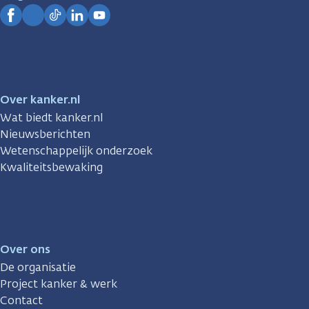
Kanker.nl
Facebook
Instagram
TikTok
LinkedIn
YouTube
Over kanker.nl
Wat biedt kanker.nl
Nieuwsberichten
Wetenschappelijk onderzoek
Kwaliteitsbewaking
Over ons
De organisatie
Project kanker & werk
Contact