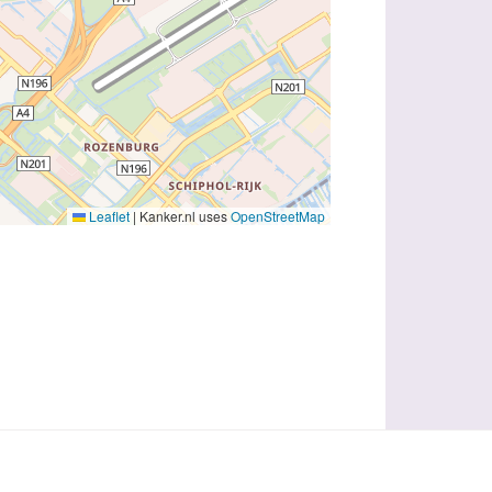
Leaflet
|
Kanker.nl uses
OpenStreetMap