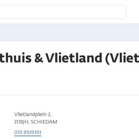
n
huis & Vlietland (Vlie
Vlietlandplein 2,
3118JH, SCHIEDAM
010 8939393