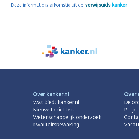
Deze informatie is afkomstig uit de
We
zijn
er
voor
je.
Kanker.nl
Over kanker.nl
Over 
Wat biedt kanker.nl
De org
Nieuwsberichten
Proje
Wetenschappelijk onderzoek
Conta
Kwaliteitsbewaking
Vacat