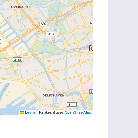
Leaflet
|
Kanker.nl uses
OpenStreetMap