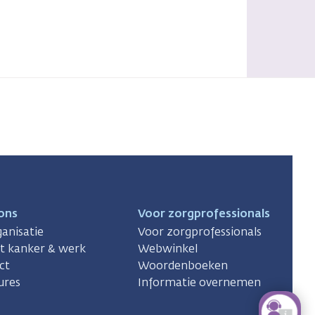
ons
Voor zorgprofessionals
anisatie
Voor zorgprofessionals
ct kanker & werk
Webwinkel
ct
Woordenboeken
ures
Informatie overnemen