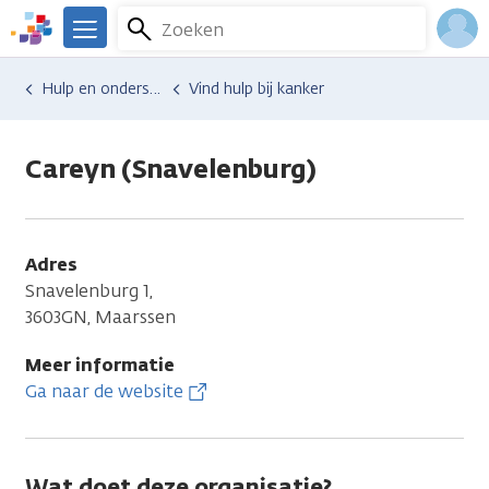
Overslaan
Zoeken
Menu
en
We
naar
zijn
Inlo
Hulp en ondersteuning
Vind hulp bij kanker
de
er
Acco
inhoud
voor
gaan
je.
Careyn (Snavelenburg)
Kanker.nl
Adres
Snavelenburg 1,
3603GN, Maarssen
Meer informatie
Ga naar de website
Wat doet deze organisatie?