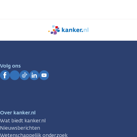
We
zijn
er
voor
je.
Volg ons
Kanker.nl
Facebook
Instagram
TikTok
LinkedIn
YouTube
Over kanker.nl
Wat biedt kanker.nl
Nieuwsberichten
Wetenschappelijk onderzoek