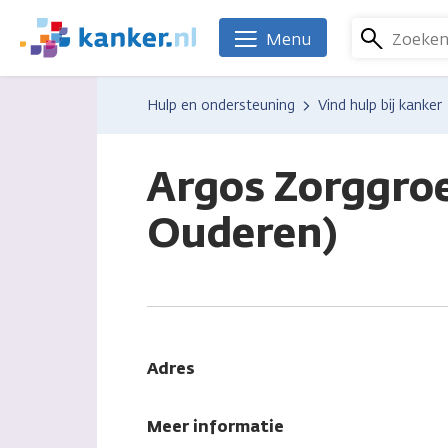
Overslaan
en
Zoeke
Menu
We
naar
zijn
de
er
Hulp en ondersteuning
Vind hulp bij kanker
inhoud
voor
gaan
je.
Kanker.nl
Argos Zorggro
Ouderen)
Adres
Meer informatie