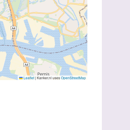
Leaflet
|
Kanker.nl uses
OpenStreetMap