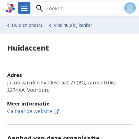
Overslaan
Zoeken
Menu
en
We
naar
zijn
Inlo
Hulp en ondersteuning
Vind hulp bij kanker
de
er
Acco
inhoud
voor
gaan
je.
Huidaccent
Kanker.nl
Adres
Jacob van den Eyndestraat 73 (BG, kamer 0.06),
2274XA, Voorburg
Meer informatie
Ga naar de website
Aanbod van deze organisatie