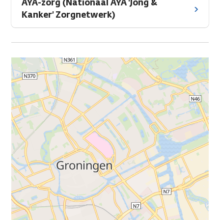
AYA-zorg (Nationaal AYA ‘Jong &
Kanker’ Zorgnetwerk)