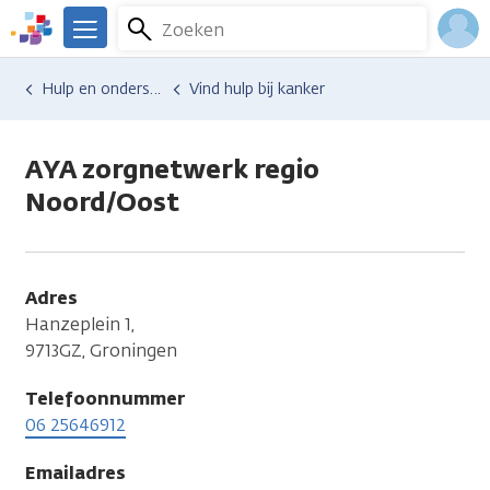
Overslaan
Zoeken
Menu
en
We
naar
zijn
Inlo
Hulp en ondersteuning
Vind hulp bij kanker
de
er
Acco
inhoud
voor
gaan
je.
AYA zorgnetwerk regio
Kanker.nl
Noord/Oost
Adres
Hanzeplein 1,
9713GZ, Groningen
Telefoonnummer
06 25646912
Emailadres