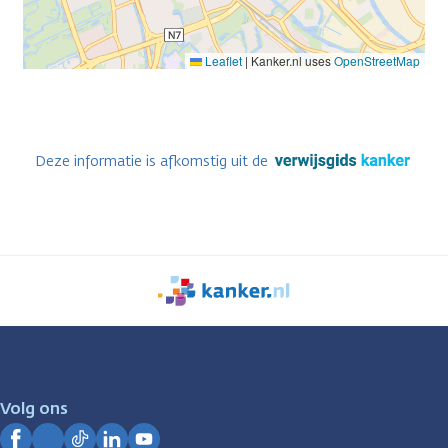
Leaflet
|
Kanker.nl uses
OpenStreetMap
Deze informatie is afkomstig uit de
We
zijn
er
voor
je.
Volg ons
Kanker.nl