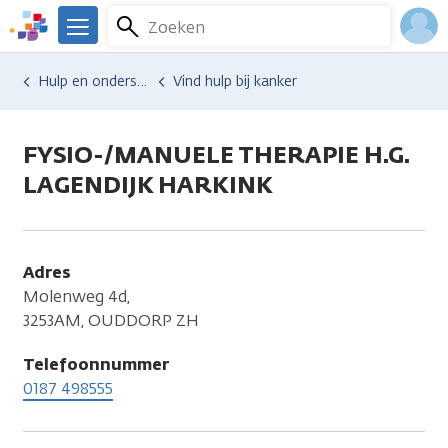
Overslaan
Zoeken
Menu
en
We
naar
zijn
Inlo
Hulp en ondersteuning
Vind hulp bij kanker
de
er
Acco
inhoud
voor
gaan
je.
FYSIO-/MANUELE THERAPIE H.G.
Kanker.nl
LAGENDIJK HARKINK
Adres
Molenweg 4d,
3253AM, OUDDORP ZH
Telefoonnummer
0187 498555