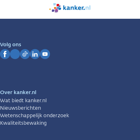
We
zijn
er
voor
je.
Volg ons
Kanker.nl
Facebook
Instagram
TikTok
LinkedIn
YouTube
Over kanker.nl
Wat biedt kanker.nl
Nieuwsberichten
Wetenschappelijk onderzoek
Kwaliteitsbewaking