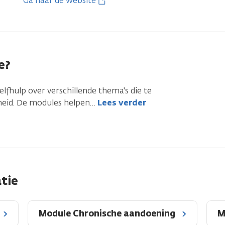
Ga naar de website
e?
lfhulp over verschillende thema's die te
eid. De modules helpen
…
Lees verder
tie
Module Chronische aandoening
M