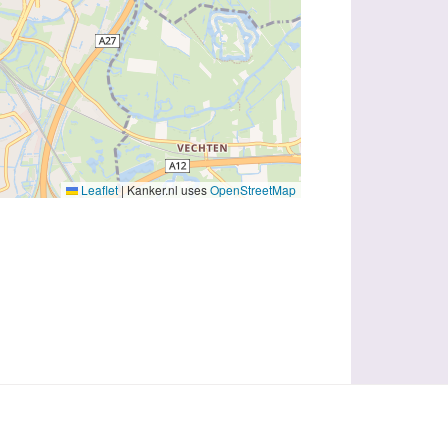
Leaflet
|
Kanker.nl uses
OpenStreetMap