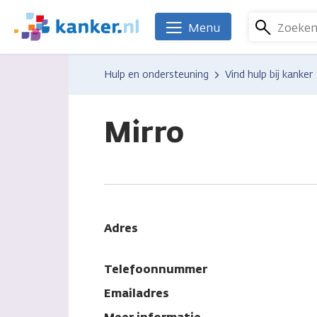
Overslaan
en
Zoeke
Menu
We
naar
zijn
de
er
Hulp en ondersteuning
Vind hulp bij kanker
inhoud
voor
gaan
je.
Kanker.nl
Mirro
Adres
Telefoonnummer
Emailadres