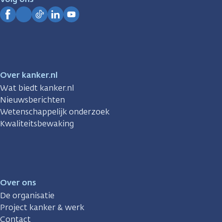
Kanker.nl
Facebook
Instagram
TikTok
LinkedIn
YouTube
Over kanker.nl
Wat biedt kanker.nl
Nieuwsberichten
Wetenschappelijk onderzoek
Kwaliteitsbewaking
Over ons
De organisatie
Project kanker & werk
Contact