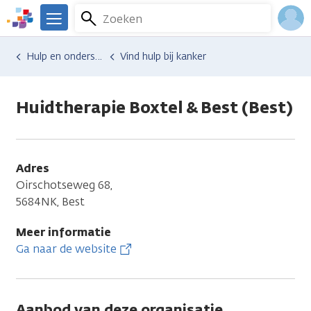
Overslaan
Zoeken
Menu
en
We
naar
zijn
Inlo
Hulp en ondersteuning
Vind hulp bij kanker
de
er
Acco
inhoud
voor
gaan
je.
Huidtherapie Boxtel & Best (Best)
Kanker.nl
Adres
Oirschotseweg 68,
5684NK, Best
Meer informatie
Ga naar de website
Aanbod van deze organisatie