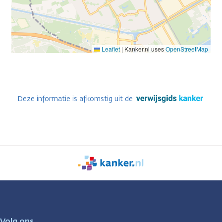
Leaflet
|
Kanker.nl uses
OpenStreetMap
Deze informatie is afkomstig uit de
We
zijn
er
voor
je.
Volg ons